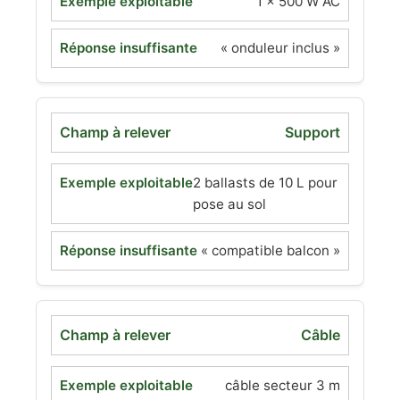
1 × 500 W AC
« onduleur inclus »
Support
2 ballasts de 10 L pour
pose au sol
« compatible balcon »
Câble
câble secteur 3 m