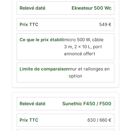
Ekwateur 500 Wc
549 €
micro 500 W, câble
3 m, 2 × 10 L, port
annoncé offert
mur et rallonges en
option
Sunethic F450 / F500
630 / 660 €