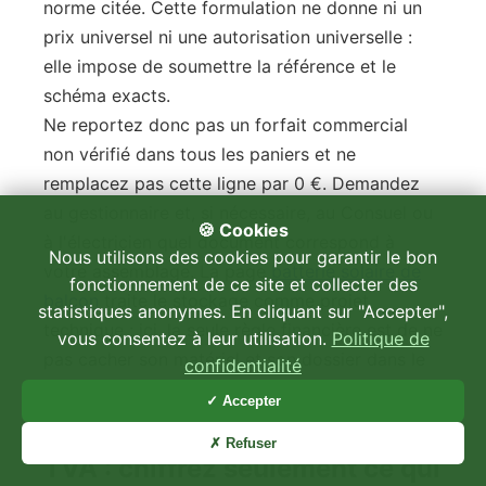
norme citée. Cette formulation ne donne ni un
prix universel ni une autorisation universelle :
elle impose de soumettre la référence et le
schéma exacts.
Ne reportez donc pas un forfait commercial
non vérifié dans tous les paniers et ne
remplacez pas cette ligne par 0 €. Demandez
au gestionnaire et, si nécessaire, au Consuel ou
🍪 Cookies
à l'électricien quel document correspond à
Nous utilisons des cookies pour garantir le bon
votre assemblage. La page
batterie solaire de
fonctionnement de ce site et collecter des
balcon
traite le stockage comme projet
statistiques anonymes. En cliquant sur "Accepter",
technique ; ici, la seule règle financière est de ne
vous consentez à leur utilisation.
Politique de
pas cacher son matériel et son dossier dans le
confidentialité
prix d'un kit sans batterie.
✓ Accepter
Enedis, assurance, aides et
✗ Refuser
TVA : chiffrez seulement ce qui